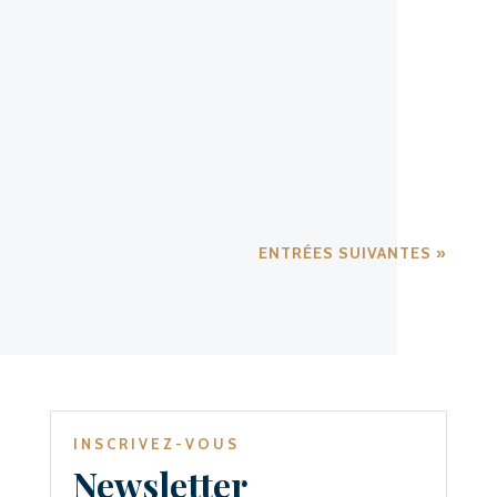
Le petit Honfleur sera fermé pendant les congés de
noël du 23/12/2023 au 08/01/2024. Nous vous
souhaitons de bonnes fêtes. Nous vous reservons de
belles surprises pour cette l'année 2024
ENTRÉES SUIVANTES »
INSCRIVEZ-VOUS
Newsletter